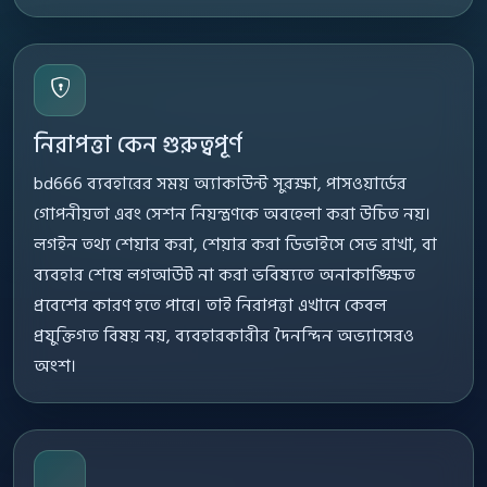
নিরাপত্তা কেন গুরুত্বপূর্ণ
bd666 ব্যবহারের সময় অ্যাকাউন্ট সুরক্ষা, পাসওয়ার্ডের
গোপনীয়তা এবং সেশন নিয়ন্ত্রণকে অবহেলা করা উচিত নয়।
লগইন তথ্য শেয়ার করা, শেয়ার করা ডিভাইসে সেভ রাখা, বা
ব্যবহার শেষে লগআউট না করা ভবিষ্যতে অনাকাঙ্ক্ষিত
প্রবেশের কারণ হতে পারে। তাই নিরাপত্তা এখানে কেবল
প্রযুক্তিগত বিষয় নয়, ব্যবহারকারীর দৈনন্দিন অভ্যাসেরও
অংশ।